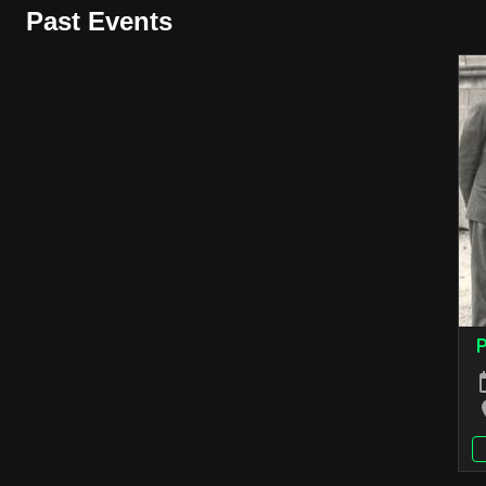
Past Events
P