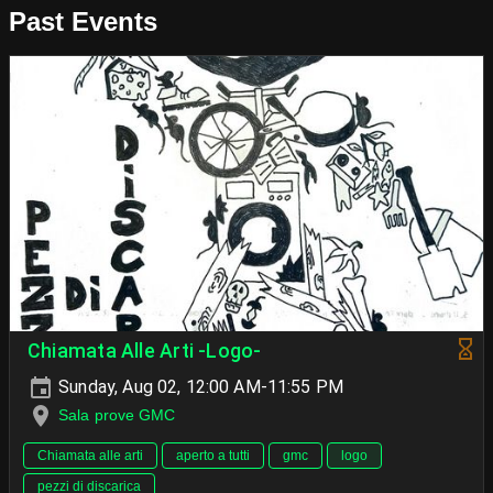
Past Events
Chiamata Alle Arti -Logo-
Sunday, Aug 02, 12:00 AM-11:55 PM
Sala prove GMC
Chiamata alle arti
aperto a tutti
gmc
logo
pezzi di discarica