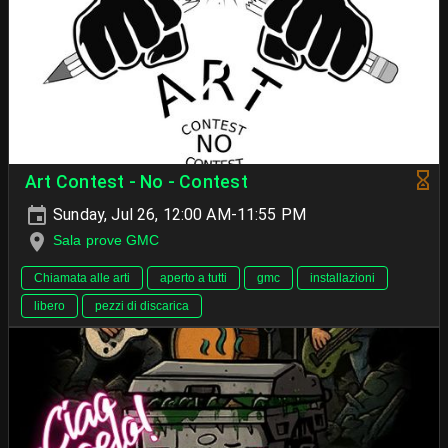
Art Contest - No - Contest
Sunday, Jul 26, 12:00 AM-11:55 PM
Sala prove GMC
Chiamata alle arti
aperto a tutti
gmc
installazioni
libero
pezzi di discarica