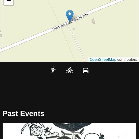
−
OpenStreetMap
contributors
Past Events