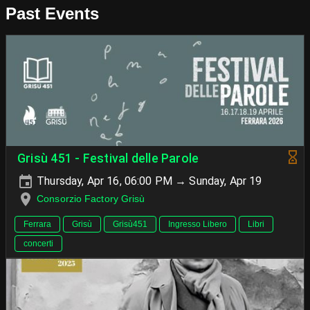
Past Events
Grisù 451 - Festival delle Parole
Thursday, Apr 16, 06:00 PM → Sunday, Apr 19
Consorzio Factory Grisù
Ferrara
Grisù
Grisù451
Ingresso Libero
Libri
concerti