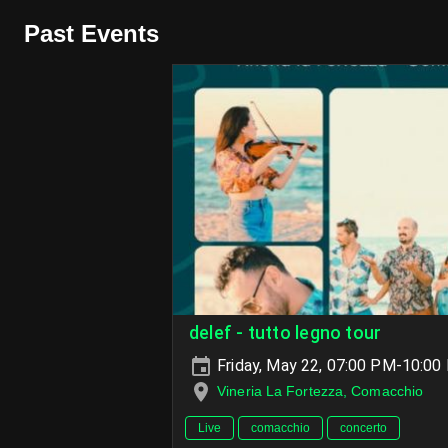
Past Events
delef - tutto legno tour
Friday, May 22, 07:00 PM-10:00
Vineria La Fortezza, Comacchio
Live
comacchio
concerto