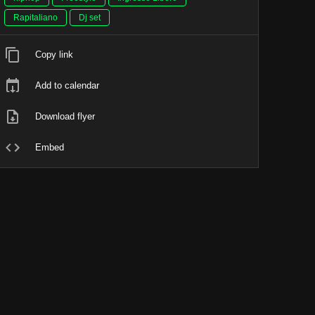
Rapitaliano
Dj set
Copy link
Add to calendar
Download flyer
Embed