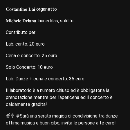
𝐂𝐨𝐬𝐭𝐚𝐧𝐭𝐢𝐧𝐨 𝐋𝐚𝐢 organetto
𝐌𝐢𝐜𝐡𝐞𝐥𝐞 𝐃𝐞𝐢𝐚𝐧𝐚 launeddas, solittu
Contributo per
Lab. canto: 20 euro
Cena e concerto: 25 euro
Solo Concerto: 10 euro
Lab. Danze + cena e concerto: 35 euro
Il laboratorio è a numero chiuso ed è obbligatoria la
prenotazione mentre per l’apericena ed il concerto è
caldamente gradita!
🌈💐💜Sarà una serata magica di condivisione tra danze
ottima musica e buon cibo, invita le persone a te care!