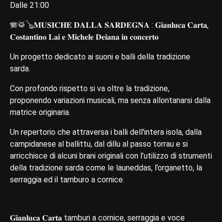
Dalle 21:00
🪗🥁🪕𝐌𝐔𝐒𝐈𝐂𝐇𝐄 𝐃𝐀𝐋𝐋𝐀 𝐒𝐀𝐑𝐃𝐄𝐆𝐍𝐀 : 𝐆𝐢𝐚𝐧𝐥𝐮𝐜𝐚 𝐂𝐚𝐫𝐭𝐚,
𝐂𝐨𝐬𝐭𝐚𝐧𝐭𝐢𝐧𝐨 𝐋𝐚𝐢 𝐞 𝐌𝐢𝐜𝐡𝐞𝐥𝐞 𝐃𝐞𝐢𝐚𝐧𝐚 𝐢𝐧 𝐜𝐨𝐧𝐜𝐞𝐫𝐭𝐨
Un progetto dedicato ai suoni e balli della tradizione
sarda.
Con profondo rispetto si va oltre la tradizione,
proponendo variazioni musicali, ma senza allontanarsi dalla
matrice originaria.
Un repertorio che attraversa i balli dell'intera isola, dalla
campidanese al ballittu, dal dillu al passo torrau e si
arricchisce di alcuni brani originali con l’utilizzo di strumenti
della tradizione sarda come le launeddas, l’organetto, la
serraggia ed il tamburo a cornice.
𝐆𝐢𝐚𝐧𝐥𝐮𝐜𝐚 𝐂𝐚𝐫𝐭𝐚 tamburi a cornice, serraggia e voce