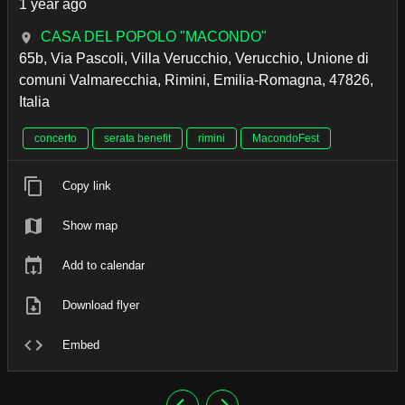
1 year ago
CASA DEL POPOLO "MACONDO"
65b, Via Pascoli, Villa Verucchio, Verucchio, Unione di
comuni Valmarecchia, Rimini, Emilia-Romagna, 47826,
Italia
concerto
serata benefit
rimini
MacondoFest
Copy link
Show map
Add to calendar
Download flyer
Embed